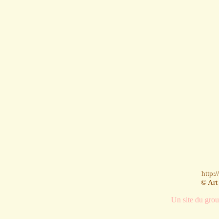
http:
© Art
Un site du gro