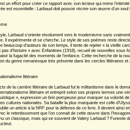
st un effort pour créer ce rapport avec son lecteur qui mime l'intimit
rée est essentielle : Larbaud doit pouvoir récrire son œuvre d'un seul tr
isme
tyle, Larbaud s’oriente résolument vers le modernisme sans vraiment
ère. Il expérimente et se cherche. Le style de ses poèmes reste direc
beaucoup d’auteurs de son temps, il tente de rejeter « la vieille carca
t pas d’histoire » avec Enfantines (1918), recueil de nouvelles sous 
 saisir la fugacité des moments de l’enfance. Cette recherche de la no
ion du genre romanesque très présente dans les cercles littéraires et
ationalisme littéraire
 de la carrière littéraire de Larbaud fut le militantisme dans le domai
internationalisme littéraire et entreprit selon ses propres termes une vér
linguistique », expression un brin pompeuse pour marquer sa volonté d
les cultures nationales. Sa bataille la plus marquante est celle d’Ulyss
blie un article à la NRF pour la défense de ce livre. Il devient ainsi e
ec le retentissement que l’on connait de cette œuvre dans l’hexagon
u un classique, mais qui se souvient de Valery Larbaud ? Funeste de
ucteur.