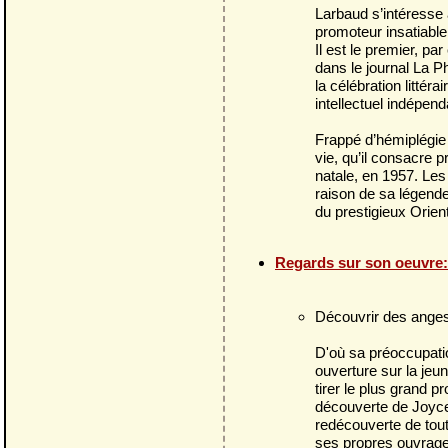
Larbaud s’intéresse à
promoteur insatiable
Il est le premier, pa
dans le journal La Ph
la célébration littér
intellectuel indépenda
Frappé d’hémiplégie e
vie, qu’il consacre p
natale, en 1957. Les
raison de sa légende
du prestigieux Orien
Regards sur son oeuvre:
Découvrir des ange
D'où sa préoccupatio
ouverture sur la jeun
tirer le plus grand p
découverte de Joyce 
redécouverte de tout
ses propres ouvrage