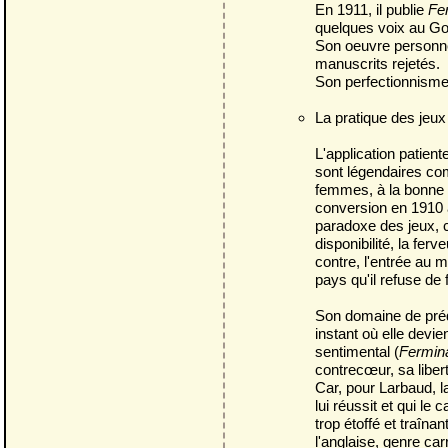
En 1911, il publie
Fe
quelques voix au Gon
Son oeuvre personnel
manuscrits rejetés.
Son perfectionnisme
La pratique des jeux
L'application patient
sont légendaires com
femmes, à la bonne c
conversion en 1910 a
paradoxe des jeux, c'
disponibilité, la fer
contre, l'entrée au m
pays qu'il refuse de 
Son domaine de prédil
instant où elle devi
sentimental (
Fermin
contrecœur, sa libert
Car, pour Larbaud, la 
lui réussit et qui l
trop étoffé et traîna
l'anglaise, genre car