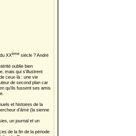
ème
t du XX
siècle ? André
térité oublie bien
, mais qui s’illustrent
de ceux-là : une vie
’auteur de second plan car
ien qu’ils fussent ses amis
e.
els et histoires de la
chercheur d'âme (la sienne
ies, un journal et un
nces de la fin de la période