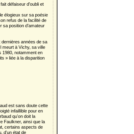
ait défaiseur d’oubli et
cle élogieux sur sa poésie
on refus de la facilité de
mer sa position d’amateur
ngt dernières années de sa
l meurt à Vichy, sa ville
ées 1980, notamment en
 » liée à la disparition
baud est sans doute cette
igté infaillible pour en
arbaud qu'on doit la
 Faulkner, ainsi que la
t, certains aspects de
, d'un état de