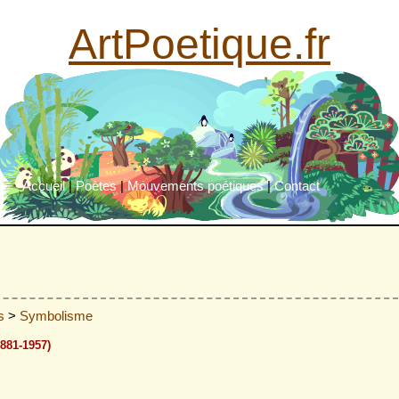
ArtPoetique.fr
Accueil
|
Poètes
|
Mouvements poétiques
|
Contact
es
>
Symbolisme
881-1957)