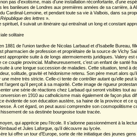
r non pas d'exotisme, mais d'une installation réconfortante, d'une espè
ns les banlieues de Londres aux premières années de sa carrière, à A
 du Cardinal-Lemoine, et pendant toute sa vie à Valbois, dans sa prop
République des lettres
».
irituel, il suivait un itinéraire qui entraînait un long et constant app
ale solitaire
n 1881 de l’union tardive de Nicolas Larbaud et d’Isabelle Bureau, fille
st pharmacien de profession et propriétaire de la source de Vichy Sai
’est appropriée suite à de longs atermoiements juridiques. Valery est d
de ce couple provincial. Malheureusement, c’est un enfant de santé frag
 suite à une longue succession de maladies. Cette situation, tend à do
udeur, solitude, gravité et hédonisme retenu. Son père meurt alors qu’il 
 une mère très stricte. Celle-ci tente de contrôler autant qu’elle peut la
 l’argent qu’il perçoit à sa majorité. Cette image de rigueur protestan
enter une série de réactions chez Larbaud qui seront visibles tout au 
nversion en 1910 au catholicisme mais également de façon plus diff
 évidente de son éducation austère, sa haine de la province et ce qu
ichesse. À cet égard, on peut aussi comprendre son cosmopolitisme 
anchissement de sa destinée bourgeoise toute tracée.
moyen, qui apprécie peu l’école. Il s’adonne passionnément à la lect
Rimbaud et Jules Laforgue, qu’il découvre au lycée.
re lui offre un tour d’Europe, sorte de rite initiatique des jeunes gen