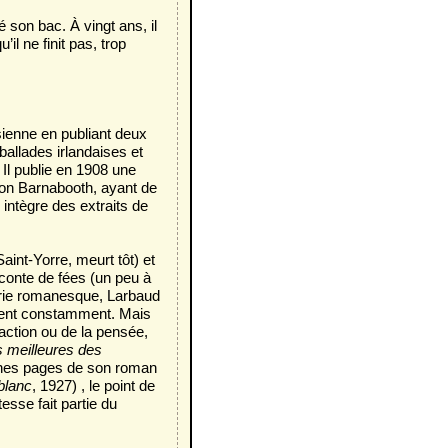
é son bac. À vingt ans, il
il ne finit pas, trop
isienne en publiant deux
allades irlandaises et
 Il publie en 1908 une
rson Barnabooth, ayant de
intègre des extraits de
aint-Yorre, meurt tôt) et
 conte de fées (un peu à
éerie romanesque, Larbaud
ient constamment. Mais
'action ou de la pensée,
s meilleures des
ines pages de son roman
blanc
, 1927) , le point de
esse fait partie du