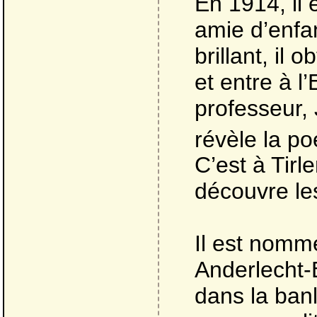
En 1914, il 
amie d’enfan
brillant, il
et entre à l
professeur, 
révèle la p
C’est à Tir
découvre le
Il est nomm
Anderlecht-B
dans la banl