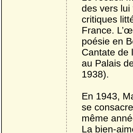
des vers lu
critiques li
France. L’œu
poésie en B
Cantate de 
au Palais d
1938).
En 1943, Ma
se consacrer 
même année 
La bien-aim