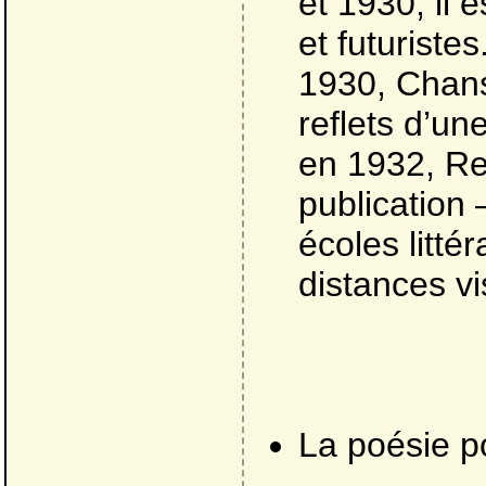
et 1930, il 
et futuriste
1930, Chans
reflets d’un
en 1932, Re
publication
écoles littér
distances vis
La poésie po