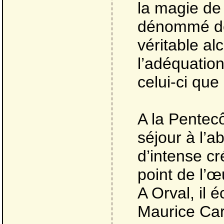
la magie de
dénommé dès
véritable a
l’adéquation
celui-ci que
A la Pentec
séjour à l’a
d’intense cr
point de l’œ
A Orval, il 
Maurice Car