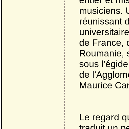
entier et mi
musiciens. 
réunissant d
universitair
de France, 
Roumanie, s
sous l’égid
de l’Agglom
Maurice Ca
Le regard q
traduit un 