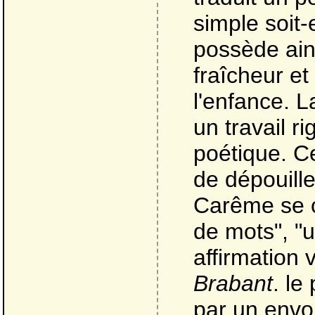
simple soit-
possède ains
fraîcheur et
l'enfance. L
un travail r
poétique. Ce
de dépouill
Carême se c
de mots", "u
affirmation 
Brabant
. le
par un envo