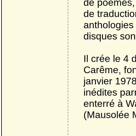
de poèmes, 
de traducti
anthologies
disques son
Il crée le 
Carême, fond
janvier 197
inédites parm
enterré à Wa
(Mausolée 