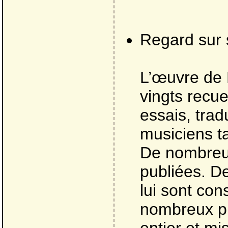
Regard sur 
L’œuvre de
vingts recu
essais, trad
musiciens t
De nombreus
publiées. D
lui sont co
nombreux pri