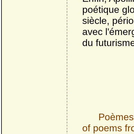
poétique gl
siècle, péri
avec l'émer
du futurism
Poèmes 
of poems fr