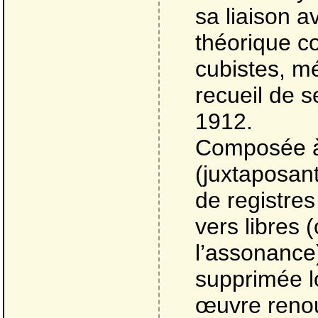
sa liaison a
théorique co
cubistes, mé
recueil de s
1912.
Composée à 
(juxtaposan
de registres
vers libres 
l’assonance
supprimée lo
œuvre renou