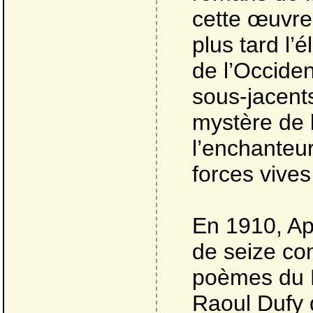
cette œuvre 
plus tard l’
de l’Occiden
sous-jacent
mystère de l
l’enchanteur
forces vives
En 1910, Apo
de seize con
poèmes du B
Raoul Dufy d