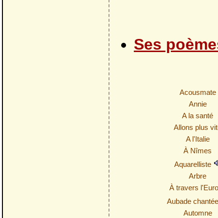
Ses poème
Acousmate
Annie
A la santé
Allons plus vi
A l'Italie
À Nîmes
Aquarelliste
Arbre
À travers l'Eur
Aubade chanté
Automne