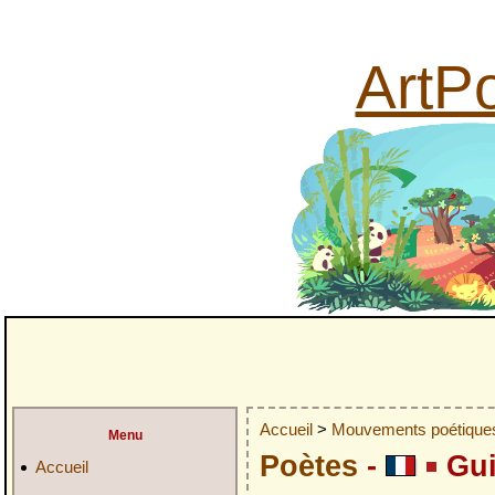
ArtPo
Accueil
>
Mouvements poétiqu
Menu
Poètes
-
Gui
Accueil