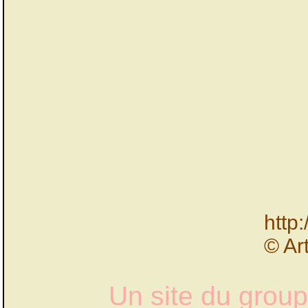
http
© Ar
Un site du grou