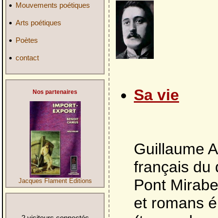
Mouvements poétiques
Arts poétiques
Poètes
contact
Sa vie
Nos partenaires
Guillaume Ap
français du
Pont Mirabe
Jacques Flament Editions
et romans ér
2 visiteurs connectés