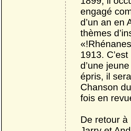
1899, il oc
engagé com
d’un an en A
thèmes d’ins
«!Rhénanes!
1913. C’est 
d’une jeune
épris, il ser
Chanson du 
fois en rev
De retour à 
Jarry et And